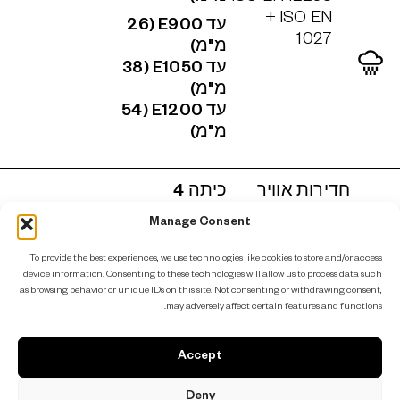
+ ISO EN
עד E900 (26
1027
מ"מ)
עד E1050 (38
מ"מ)
עד E1200 (54
מ"מ)
חדירות אוויר
כיתה 4
ISO EN 12207
עד Class 3 (26
Manage Consent
+ ISO EN
מ"מ)
1026
To provide the best experiences, we use technologies like cookies to store and/or access
עד Class 4 (38
device information. Consenting to these technologies will allow us to process data such
מ"מ)
as browsing behavior or unique IDs on this site. Not consenting or withdrawing consent,
עד דרגה 4 (54
may adversely affect certain features and functions.
מ"מ)
Accept
התנגדות לרוח
מחלקה C5
Deny