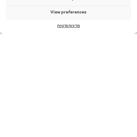
ISO EN 12210
דרגה B3 (26
+ ISO EN
מ"מ)
View preferences
12211
מחלקה C5 (38
מדיניות פרטיות
מ"מ)
מחלקה B4 (54
מ"מ)
עמידות בפני
כיתה 5
פגיעות
(2000 פסקל או
ISO EN 12600
200 קמ"ש)
+ ISO EN
1630
בידוד קול
Rw: 42 דציבלים
Rw: 42 דציבלים
(עד)
(עד)