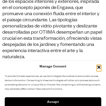
de los espacios interiores y exteriores, inspirada
en el concepto japonés de Engawa, que
promueve una conexión fluida entre el interior y
el paisaje circundante. Las tipologías
personalizadas de vidrio pivotante y deslizante
desarrolladas por OTIIMA desempeñan un papel
crucial en esta transformación, ofreciendo vistas
despejadas de los jardines y fomentando una
experiencia interactiva entre el arte y la
naturaleza.
Manage Consent
To provide the best experiences, we use technologies like cookies to store and/or access
device information. Consenting to these technologies will allow us to process data such
Plus
as browsing behavior or unique IDs on this site. Not consenting or withdrawing consent,
may adversely affect certain features and functions.
Know more
Accept