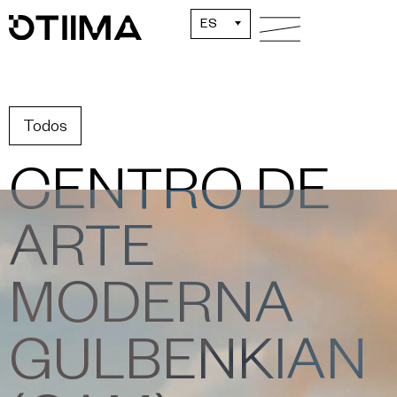
ES
Todos
CENTRO DE
ARTE
MODERNA
GULBENKIAN