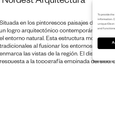
Nordest Arquitectura
To provide the 
information. C
Situada en los pintorescos paisajes de la Cos
unique IDs on 
and functions
un logro arquitectónico contemporáneo que red
el entorno natural. Esta estructura moderna tr
A
tradicionales al fusionar los entornos interio
enmarca las vistas de la región. El diseño en
respuesta a la topografía empinada del sitio, 
oportunidad única, permitiendo que el edifici
Desde el punto de llegada en la azotea, la expe
fluidez, la apertura y una profunda conexión c
Un aspecto clave de la casa es su aplicación 
volúmenes escultóricos de concreto encapsula
estratégicamente posicionadas complementad