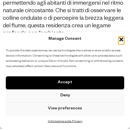
permettendo agli abitanti di immergersi nel ritmo
naturale circostante. Che si tratti di osservare le
colline ondulate o di percepire la brezza leggera
del fiume, questa residenza crea un legame
profondo con l’ambiente.
Manage Consent
To provide the best experiences, we use technologies like cookies to store and/or access
device information. Consenting to these technologies will allow us to process data such
as browsing behavior or unique IDs on this site. Not consenting or withdrawing consent,
may adversely affect certain features and functions.
Accept
Deny
View preferences
Informativa sulla Privacy