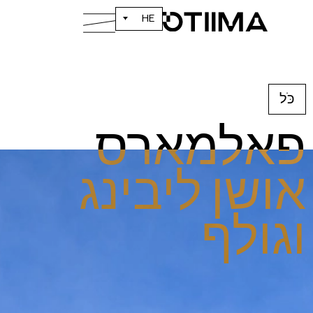
HE
כֹּל
פאלמארס
אושן ליבינג
וגולף