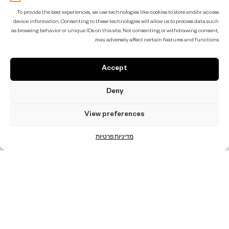
To provide the best experiences, we use technologies like cookies to store and/or access
device information. Consenting to these technologies will allow us to process data such
as browsing behavior or unique IDs on this site. Not consenting or withdrawing consent,
פְּלוּס
may adversely affect certain features and functions.
Know more
Accept
קלַאסִי
Deny
Know more
View preferences
מדיניות פרטיות