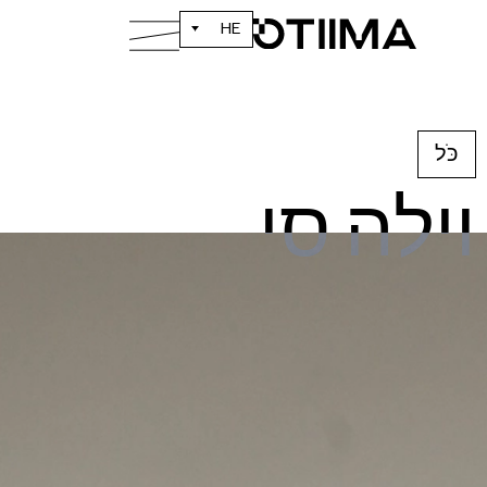
HE
כֹּל
וילה סי