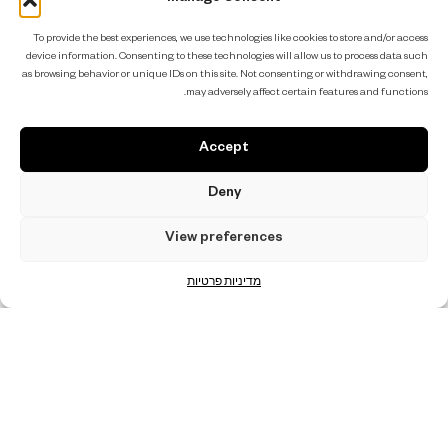
To provide the best experiences, we use technologies like cookies to store and/or access
device information. Consenting to these technologies will allow us to process data such
as browsing behavior or unique IDs on this site. Not consenting or withdrawing consent,
may adversely affect certain features and functions.
Accept
קלַאסִי
Deny
Know more
View preferences
מדיניות פרטיות