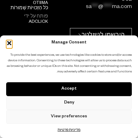
OTIIMA
sa
***
@
****
ma.com
כֹּל הַזְכוּיוֹת שְׁמוּרוֹת
פותח על ידי
ADCLICK
הירשמו לניוזלטר
Manage Consent
To provide the best experiences, we use technologies like cookies to store and/or access
device information. Consenting to these technologies will allow us to process data such
as browsing behavior or unique IDs on this site. Not consenting or withdrawing consent,
may adversely affect certain features and functions.
Accept
Deny
View preferences
מדיניות פרטיות