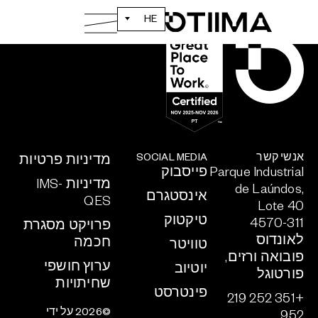
HE
אנשי קשר
SOCIAL MEDIA
מדיניות פרטיות
Parque Industrial
פייסבוק
מדיניות IMS-
de Laúndos,
אינסטגרם
QES
Lote 40
טיקטוק
4570-311
פרויקט מסגרת
לאונדוס
חכמה
טוויטר
פובואה ורזים,
ערוץ חושפי
יוטיוב
פורטוגל
שחיתויות
פינטרסט
+351 252 219
©2026 על ידי
952