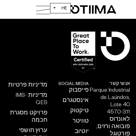
ב-2024, OTIIMA מתחילה פרק חדש עם מנהיגות
דינמית מחודשת לחדשנות וצמיחה גדולים יותר.
HE
אנשי קשר
SOCIAL MEDIA
מדיניות פרטיות
Parque Industrial
פייסבוק
מדיניות IMS-
de Laúndos,
אינסטגרם
QES
Lote 40
טיקטוק
4570-311
פרויקט מסגרת
לאונדוס
חכמה
טוויטר
פובואה ורזים,
ערוץ חושפי
יוטיוב
פורטוגל