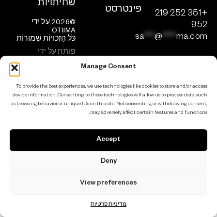
שחיתויות
פינטרסט
+351 252 219
©2026 על ידי
952
OTIIMA
sa
***
@
****
ma.com
כֹּל הַזְכוּיוֹת שְׁמוּרוֹת
פותח על ידי
ADCLICK
Manage Consent
הירשמו לניוזלטר
To provide the best experiences, we use technologies like cookies to store and/or access
device information. Consenting to these technologies will allow us to process data such
as browsing behavior or unique IDs on this site. Not consenting or withdrawing consent,
may adversely affect certain features and functions.
Accept
Deny
View preferences
מדיניות פרטיות