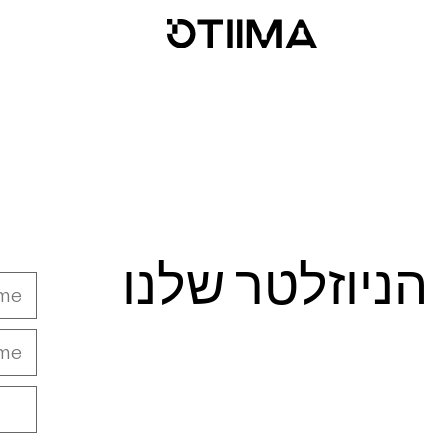
הניוזלטר שלנו
lease
leave
this
field
mpty.