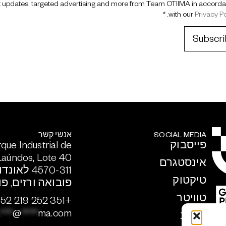
roduct updates, targeted advertising and more from Team OTIIMA in accord
. *
with our
Privacy Po
SOCIAL MEDIA
אנשי קשר
פייסבוק
que Industrial de
Laúndos, Lote 40
אינסטגרם
4570-311 לאונדוס
טיקטוק
פובואה ורזים, פ
טוויטר
+351 252 219 952
a
***
@
****
ma.com
יוטיוב