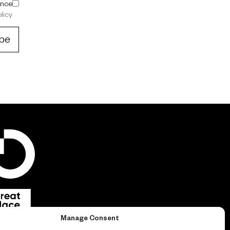
ance
licy
Manage Consent