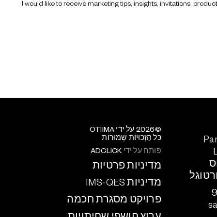
I would like to receive marketing tips, insights, invitations, p
©2026 על ידי OTIIMA
כֹּל הַזְכוּיוֹת שְׁמוּרוֹת
Par
פותח על ידי
ADCLICK
מדיניות פרטיות
ורטוגל
מדיניות IMS-QES
פרויקט מסגרת חכמה
s