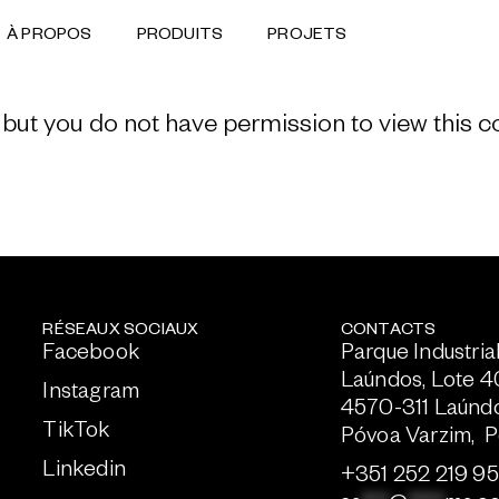
À PROPOS
PRODUITS
PROJETS
 but you do not have permission to view this c
RÉSEAUX SOCIAUX
CONTACTS
Facebook
Parque Industria
Laúndos, Lote 4
Instagram
4570-311 Laúnd
TikTok
Póvoa Varzim, P
Linkedin
+351 252 219 9