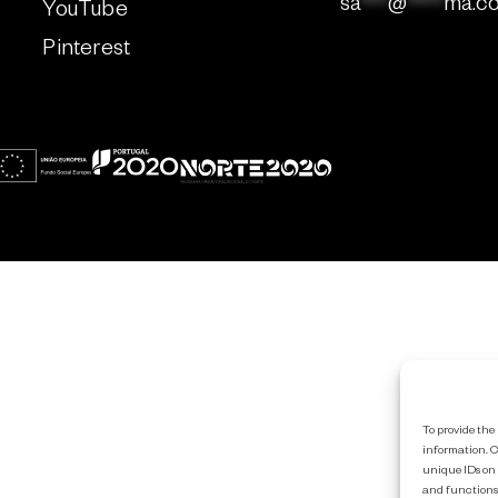
sa
***
@
****
ma.c
YouTube
Pinterest
To provide the 
information. C
unique IDs on 
and functions