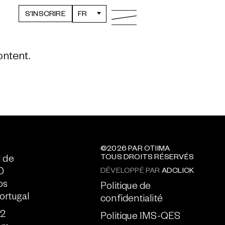
S'INSCRIRE
FR
ontent.
©2026 PAR OTIIMA
TOUS DROITS RÉSERVÉS
l de
0
DÉVELOPPÉ PAR
ADCLICK
os
Politique de
ortugal
confidentialité
52
Politique IMS-QES